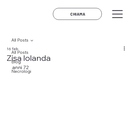
CHIAMA
All Posts
16 feb
All Posts
Zisa Iolanda
Blog
anni 72	
Necrologi