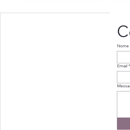
C
Dott. Franco Traina
Nome
Mar
Fus
Email
Messa