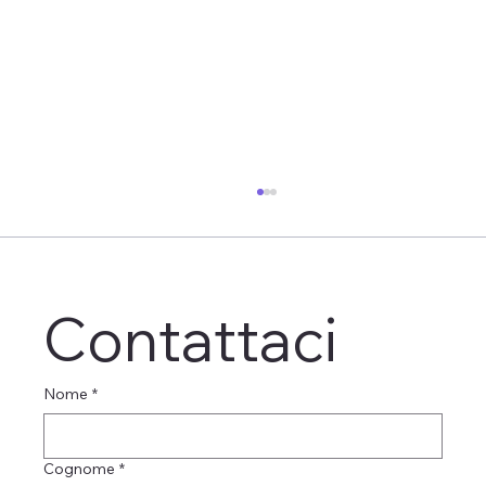
Contattaci
Dott. Franco Traina
Nome
*
Cognome
*