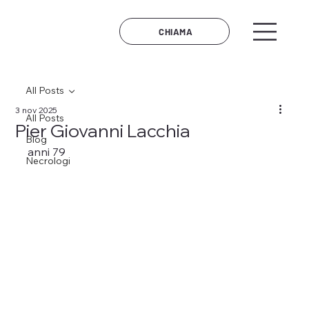
CHIAMA
All Posts
3 nov 2025
All Posts
Pier Giovanni Lacchia
Blog
anni 79
Necrologi