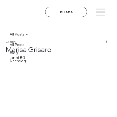
CHIAMA
All Posts
22 gen
All Posts
Marisa Grisaro
Blog
anni 80
Necrologi