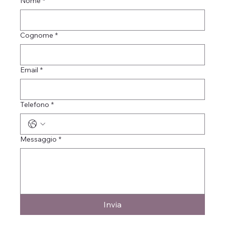
Nome
*
Maria Teresa Lo Duca ved. Fuscà
Cognome
*
Email
*
Telefono
*
Messaggio
*
Invia