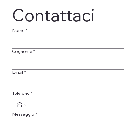
Contattaci
Nome
*
Trasferimento salma a Torino: guida
pratica al rientro da fuori regione o
Cognome
*
dall'estero
Email
*
Telefono
*
Messaggio
*